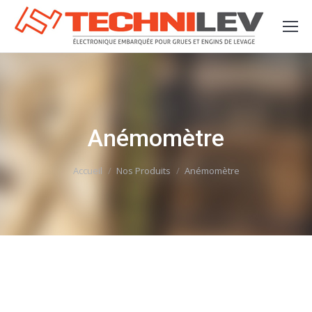
Anémomètre
Vous êtes ici :
Accueil
Nos Produits
Anémomètre