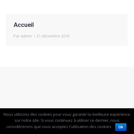
Accueil
Par
admin
21 décembre 2016
Nous utilisons des cookies pour vous garantir la meilleure expérience
sur notre site. Si vous continuez à utiliser ce dernier, nous
considérerons que vous acceptez l'utilisation des cookies.
Ok