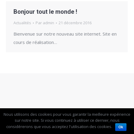
Bonjour tout le monde !
Actualités
Par
admin
21 décembre 2016
Bienvenue sur notre nouveau site internet. Site en
cours de réalisation…
Nous utilisons des cookies pour vous garantir la meilleure expérience
sur notre site. Si vous continuez à utiliser ce dernier, nous
considérerons que vous acceptez l'utilisation des cookies.
Ok